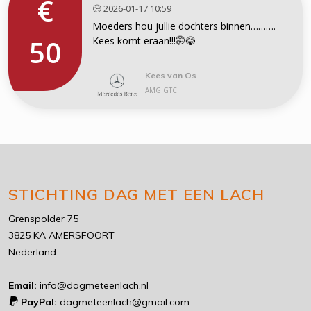
€
2026-01-17 10:59
Moeders hou jullie dochters binnen……….
50
Kees komt eraan!!!🤭😂
Kees van Os
AMG GTC
STICHTING DAG MET EEN LACH
Grenspolder 75
3825 KA AMERSFOORT
Nederland
Email:
info@dagmeteenlach.nl
PayPal:
dagmeteenlach@gmail.com