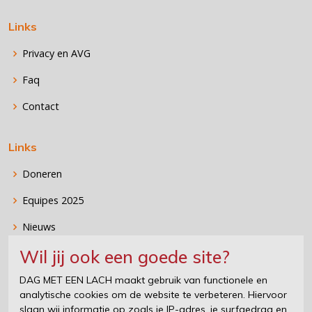
Links
Privacy en AVG
Faq
Contact
Links
Doneren
Equipes 2025
Nieuws
Wil jij ook een goede site?
Stichting DAG MET EEN LACH
DAG MET EEN LACH maakt gebruik van functionele en
analytische cookies om de website te verbeteren. Hiervoor
DAG MET EEN LACH organiseert, samen met de eigenaren van
slaan wij informatie op zoals je IP-adres, je surfgedrag en
supercars en sportauto's, heerlijke en vermakelijke events voor