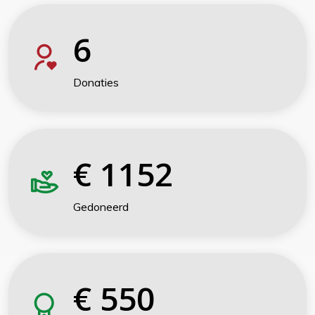
6
Donaties
€
1152
Gedoneerd
€
550