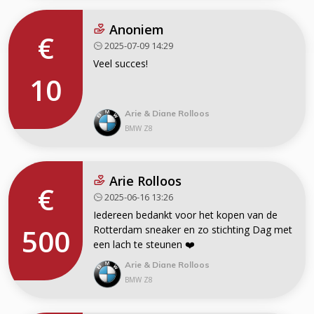
Anoniem
€
2025-07-09 14:29
Veel succes!
10
Arie & Diane Rolloos
BMW Z8
Arie Rolloos
€
2025-06-16 13:26
Iedereen bedankt voor het kopen van de
500
Rotterdam sneaker en zo stichting Dag met
een lach te steunen ❤️
Arie & Diane Rolloos
BMW Z8