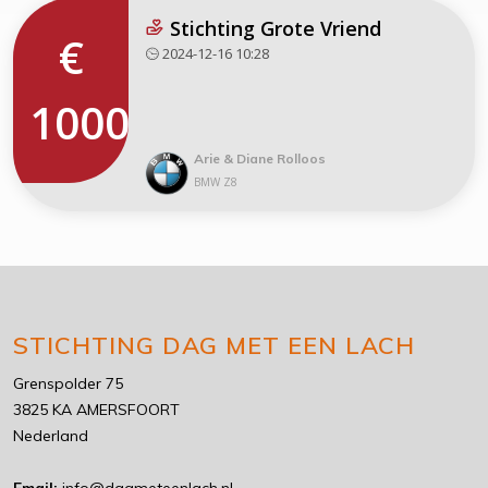
Stichting Grote Vriend
€
2024-12-16 10:28
1000
Arie & Diane Rolloos
BMW Z8
STICHTING DAG MET EEN LACH
Grenspolder 75
3825 KA AMERSFOORT
Nederland
Email:
info@dagmeteenlach.nl