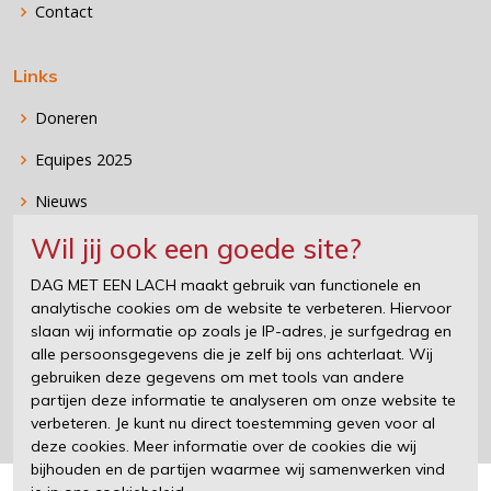
Contact
Links
Doneren
Equipes 2025
Nieuws
Wil jij ook een goede site?
Stichting DAG MET EEN LACH
DAG MET EEN LACH maakt gebruik van functionele en
analytische cookies om de website te verbeteren. Hiervoor
DAG MET EEN LACH organiseert, samen met de eigenaren van
slaan wij informatie op zoals je IP-adres, je surfgedrag en
supercars en sportauto's, heerlijke en vermakelijke events voor
alle persoonsgegevens die je zelf bij ons achterlaat. Wij
kinderen die wel een verzetje kunnen gebruiken. Wat is er nu
gebruiken deze gegevens om met tools van andere
mooier dan een kind te zien lachen en even zijn zorgen te laten
partijen deze informatie te analyseren om onze website te
vergeten?
verbeteren. Je kunt nu direct toestemming geven voor al
deze cookies. Meer informatie over de cookies die wij
bijhouden en de partijen waarmee wij samenwerken vind