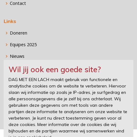
Contact
Links
Doneren
Equipes 2025
Nieuws
Wil jij ook een goede site?
Stichting DAG MET EEN LACH
DAG MET EEN LACH maakt gebruik van functionele en
analytische cookies om de website te verbeteren. Hiervoor
DAG MET EEN LACH organiseert, samen met de eigenaren van
slaan wij informatie op zoals je IP-adres, je surfgedrag en
supercars en sportauto's, heerlijke en vermakelijke events voor
alle persoonsgegevens die je zelf bij ons achterlaat. Wij
kinderen die wel een verzetje kunnen gebruiken. Wat is er nu
gebruiken deze gegevens om met tools van andere
mooier dan een kind te zien lachen en even zijn zorgen te laten
partijen deze informatie te analyseren om onze website te
vergeten?
verbeteren. Je kunt nu direct toestemming geven voor al
deze cookies. Meer informatie over de cookies die wij
bijhouden en de partijen waarmee wij samenwerken vind